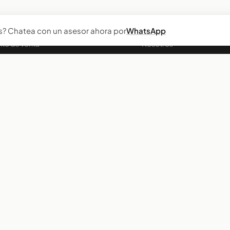
ataforma
Empresa
s? Chatea con un asesor ahora por
WhatsApp
to de venta
Nosotros
nda en línea
Manifiesto
omociones
Casos de éxito
artados y pedidos
Blog
cial & WhatsApp Commerce
Contacto
entic Commerce
turación electrónica
entario omnicanal
teo físico
elación de inventario
denes de compra
stos
entas por pagar
ortes y analítica