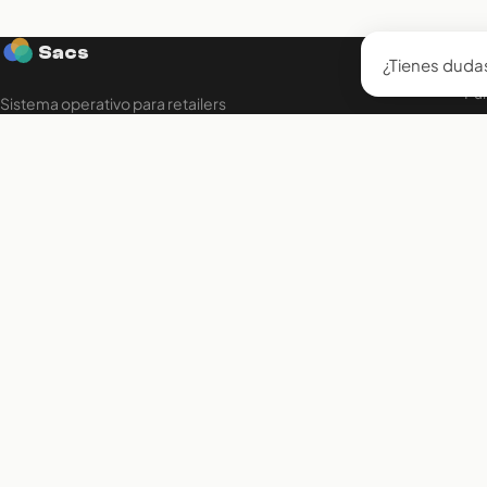
Pl
Sacs
¿Tienes duda
Pun
Sistema operativo para retailers
Tie
conscientes. Tecnologia con alma
Pr
mexicana.
Ap
So
Ag
Fac
Inv
Con
Niv
Ór
Ga
Cu
Rep